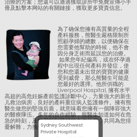
治療的方案；您還可以通過獲取診所中免費宣傳小手
冊及點擊本网站的有關鏈接，獲取更多寶貴信息。
為了确保您擁有高質量的全程
產科服務，熊醫生嚴格限制所
照顧孕婦的總數，以便确保在
您需要他幫助的時候，他不會
因分身乏術而延誤您的治療。
如果您年紀偏高，或在怀孕過
程中出現任何產科并發症，使
您和您還未出世的寶寶的健康
受到威脅，那么熊醫生可能是
您最好的選擇。他所供職的
Liverpool Hospital, 擁有水平
高超的高危妊娠產前監護診斷中心，力量強大的新生
儿救治病房，良好的產科重症病人監護條件。擁有熊
醫生做您的堅強后盾，就意味着您擁有一個陣容強大
的醫療隊伍。多年的合作經驗，熊醫生知道如何在危
急的時刻，及時尋找到最好的合作伙伴，共同為您排
Sydney Southwest
憂解難，力挽狂瀾，确保母子平安。
Private Hospital