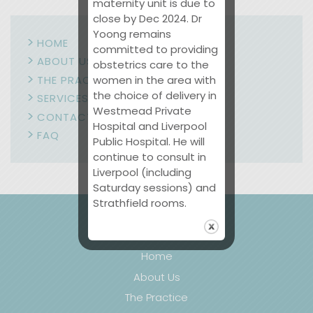
maternity unit is due to
close by Dec 2024. Dr
Yoong remains
HOME
committed to providing
ABOUT US
obstetrics care to the
THE PRACTICE
women in the area with
the choice of delivery in
SERVICES
Westmead Private
CONTACT US
Hospital and Liverpool
FAQ
Public Hospital. He will
continue to consult in
Liverpool (including
Saturday sessions) and
Strathfield rooms.
MENU
Home
About Us
The Practice